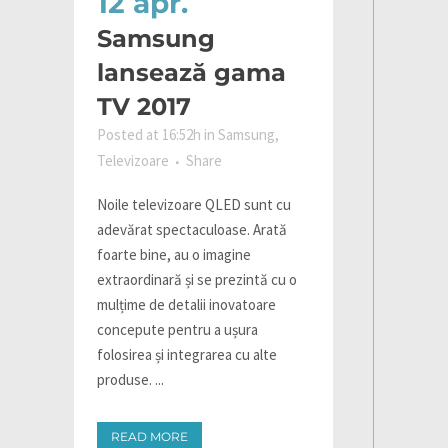
12 apr.
Samsung
lansează gama
TV 2017
Posted at 16:52h
in
Samsung
,
Televizoare
Share
Noile televizoare QLED sunt cu
adevărat spectaculoase. Arată
foarte bine, au o imagine
extraordinară și se prezintă cu o
mulțime de detalii inovatoare
concepute pentru a ușura
folosirea și integrarea cu alte
produse. ...
READ MORE