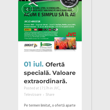
01 iul.
Ofertă
specială. Valoare
extraordinară.
Posted at 17:17h
in
JVC
,
Televizoare
Share
Pe termen limitat, o ofertă aparte