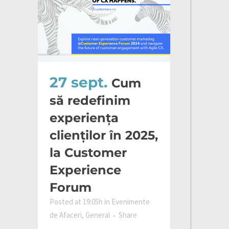
27 sept.
Cum
să redefinim
experiența
clienților în 2025,
la Customer
Experience
Forum
Posted at 19:05h
in
Evenimente
de Afaceri
,
General
Share