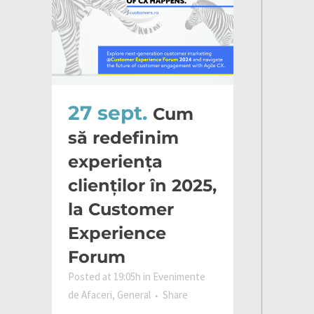
27 sept.
Cum
să redefinim
experiența
clienților în 2025,
la Customer
Experience
Forum
Posted at 19:05h
in
Evenimente
de Afaceri
,
General
Share