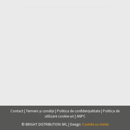
Contact
|
Termeni și condiții
|
Politica de confidențialitate
|
Politica de
utilizare cookie-uri
|
ANPC
© BRIGHT DISTRIBUTION SRL | Design:
Cuvinte cu minte