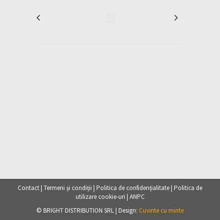
Contact
|
Termeni și condiții
|
Politica de confidențialitate
|
Politica de
utilizare cookie-uri
|
ANPC
© BRIGHT DISTRIBUTION SRL | Design:
Cuvinte cu minte