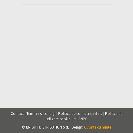
Contact
|
Termeni și condiții
|
Politica de confidențialitate
|
Politica de
utilizare cookie-uri
|
ANPC
© BRIGHT DISTRIBUTION SRL | Design:
Cuvinte cu minte